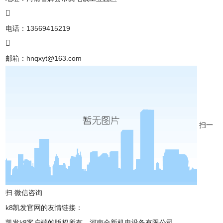
电话：13569415219
邮箱：
hnqxyt@163.com
扫一
扫 微信咨询
k8凯发官网的友情链接：
凯发k8客户端的版权所有 河南全新机电设备有限公司