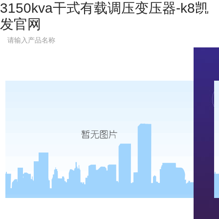
3150kva干式有载调压变压器-k8凯
k8凯发官网-凯发k8客户端
发官网
关于凯发k8客户端
k8凯发官网的技术支持
新闻资讯
厂容厂貌
发货现场
客户案例
联系k8凯发官网