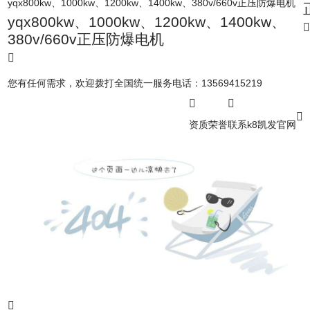
yqx800kw、1000kw、1200kw、1400kw、380v/660v正压防爆电机
yqx800kw、1000kw、1200kw、1400kw、
380v/660v正压防爆电机
您有任何需求，欢迎拨打全国统一服务电话：
13569415219
资质荣誉
联系k8凯发官网