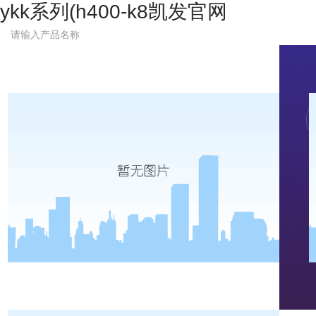
ykk系列(h400-k8凯发官网
k8凯发官网-凯发k8客户端
关于凯发k8客户端
k8凯发官网的技术支持
新闻资讯
厂容厂貌
发货现场
客户案例
联系k8凯发官网