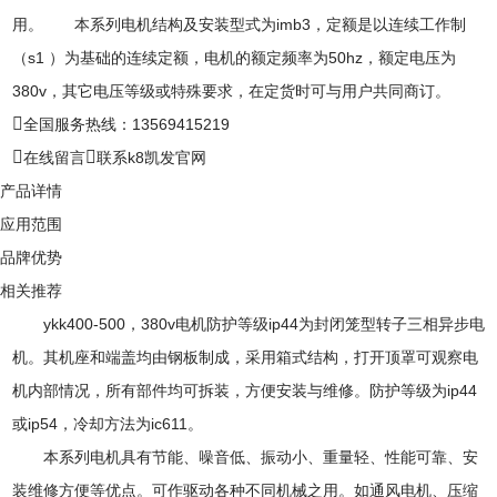
用。 本系列电机结构及安装型式为imb3，定额是以连续工作制
（s1 ）为基础的连续定额，电机的额定频率为50hz，额定电压为
380v，其它电压等级或特殊要求，在定货时可与用户共同商订。
全国服务热线：
13569415219
在线留言
联系k8凯发官网
产品详情
应用范围
品牌优势
相关推荐
ykk400-500，380v电机防护等级ip44为封闭笼型转子三相异步电
机。其机座和端盖均由钢板制成，采用箱式结构，打开顶罩可观察电
机内部情况，所有部件均可拆装，方便安装与维修。防护等级为ip44
或ip54，冷却方法为ic611。
本系列电机具有节能、噪音低、振动小、重量轻、性能可靠、安
装维修方便等优点。可作驱动各种不同机械之用。如通风电机、压缩