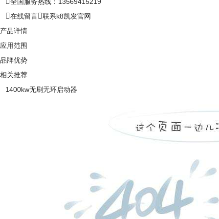
全国服务热线：
13569415219
在线留言
联系k8凯发官网
产品详情
应用范围
品牌优势
相关推荐
1400kw无刷无环启动器