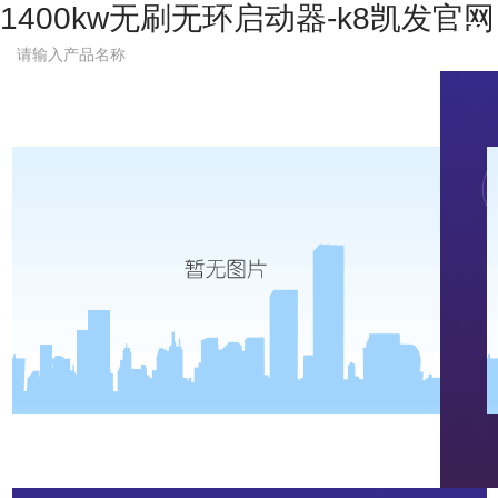
1400kw无刷无环启动器-k8凯发官网
k8凯发官网-凯发k8客户端
关于凯发k8客户端
k8凯发官网的技术支持
新闻资讯
厂容厂貌
发货现场
客户案例
联系k8凯发官网