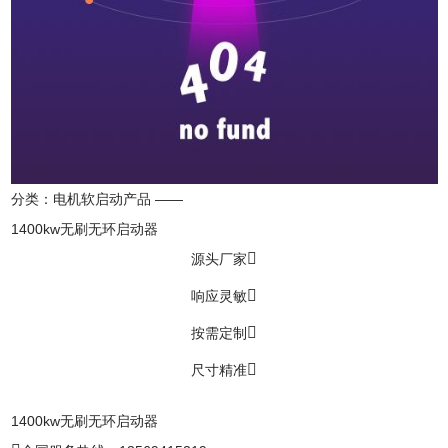
分类：电机软启动产品 ——
1400kw无刷无环启动器
源头厂家
响应灵敏
按需定制
尺寸精准
1400kw无刷无环启动器