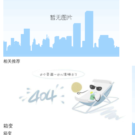
相关推荐
箱变
箱变