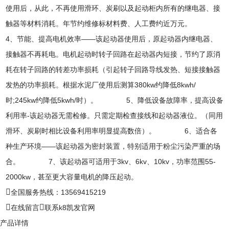
使用后，从此，不再使用滑环、炭刷以及起动柜内所有的继电器、接
触器等材料消耗。年节约维修标材料费、人工费约近万元。
4、节能、提高电机效率——该起动器使用后，原起动器内继电器、
接触器不再耗电。电机起动时转子回路在起动器内短接，节约了原消
耗在转子回路的转差功率损耗（引起转子回路导线发热、短接接触器
发热的功率损耗。根据水泥厂使用后测算380kw约降低8kwh/
时;245kw约降低5kwh/时）。 5、降低设备故障率，提高设备
利用率-该起动器无需检修。只需定期检查接线和起动器液位。（同用
滑环、炭刷时相比设备利用率明显提高数倍）。 6、适合各
种生产环境——该起动器为密封装置，特别适用于粉尘污染严重的场
合。 7、该起动器可适用于3kv、6kv、10kv，功率范围55-
2000kw，甚至更大容量电机的降压起动。
全国服务热线：
13569415219
在线留言
联系k8凯发官网
产品详情