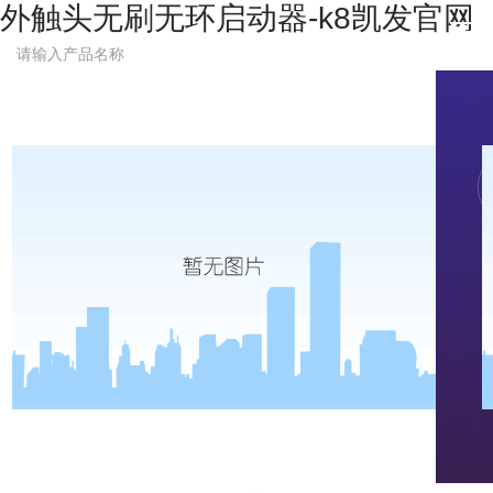
外触头无刷无环启动器-k8凯发官网
k8凯发官网-凯发k8客户端
关于凯发k8客户端
k8凯发官网的技术支持
新闻资讯
厂容厂貌
发货现场
客户案例
联系k8凯发官网