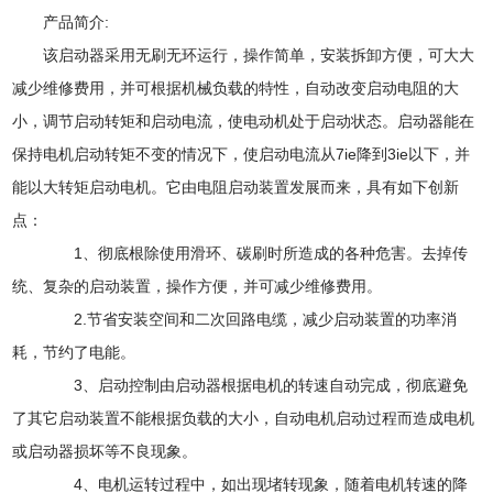
产品简介:
该启动器采用无刷无环运行，操作简单，安装拆卸方便，可大大
减少维修费用，并可根据机械负载的特性，自动改变启动电阻的大
小，调节启动转矩和启动电流，使电动机处于启动状态。启动器能在
保持电机启动转矩不变的情况下，使启动电流从7ie降到3ie以下，并
能以大转矩启动电机。它由电阻启动装置发展而来，具有如下创新
点：
1、彻底根除使用滑环、碳刷时所造成的各种危害。去掉传
统、复杂的启动装置，操作方便，并可减少维修费用。
2.节省安装空间和二次回路电缆，减少启动装置的功率消
耗，节约了电能。
3、启动控制由启动器根据电机的转速自动完成，彻底避免
了其它启动装置不能根据负载的大小，自动电机启动过程而造成电机
或启动器损坏等不良现象。
4、电机运转过程中，如出现堵转现象，随着电机转速的降