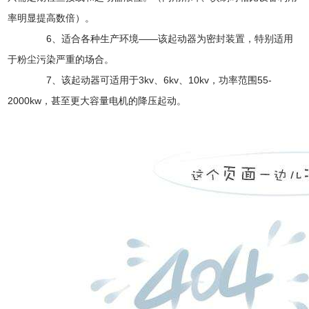
率明显提高数倍）。
6、适合各种生产环境——该起动器为密封装置，特别适用
于粉尘污染严重的场合。
7、该起动器可适用于3kv、6kv、10kv，功率范围55-
2000kw，甚至更大容量电机的降压起动。