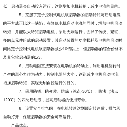
低，启动器会自动投入运行，达到增加电机转矩，减少电流的目的。
5、克服了定子控制式电机软启动器的启动转矩与启动电流
的平方成正比这一缺陷，在降低电机启动电流的同时，增加电机启动
转矩，并能以大转矩启动电机，采用无刷运行，去掉了传统、繁琐、
多触点元件组成的启动装置，其启动装置的功率损耗及电机的启动时
间比定子控制式电机软启动器减少10倍以上，但启动器的综合价格不
及其它软启动器的1/3。
6、启动电阻直接安装在电动机的转轴上，利用电机旋转时
产生的离心力作为动力，控制电阻的大小，达到减少电机启动电流、
增加启动转矩，实现无刷自控运行的目的。
7、采用防锈、防变质、防冻（冰点-30℃）、防沸（沸点
120℃）的四防启动液，提高启动器的使用寿命。
8、设置安全排气阀，在电机转速达到额定转速后，排气阀
自动打开，保证启动器的安全可靠运行。
产品优点: