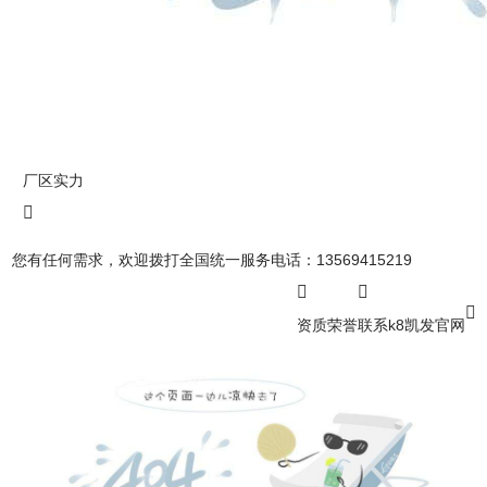
厂区实力
您有任何需求，欢迎拨打全国统一服务电话：
13569415219
资质荣誉
联系k8凯发官网