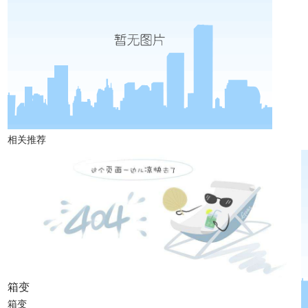
相关推荐
箱变
箱变