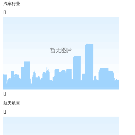
汽车行业
航天航空