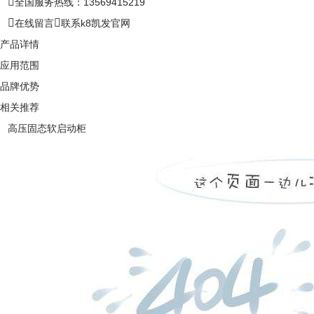
全国服务热线：
13569415219
在线留言
联系k8凯发官网
产品详情
应用范围
品牌优势
相关推荐
高压固态软启动柜