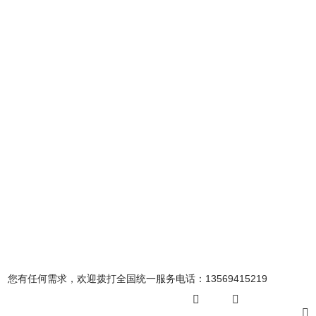
您有任何需求，欢迎拨打全国统一服务电话：
13569415219