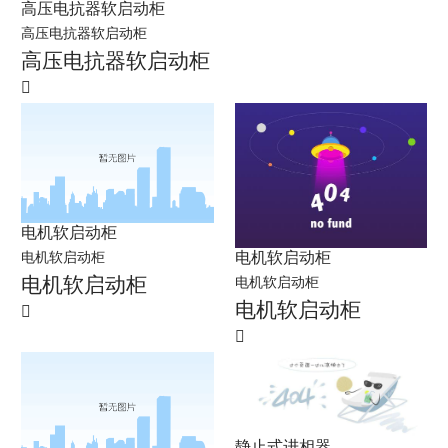
高压电抗器软启动柜
高压电抗器软启动柜
高压电抗器软启动柜
电机软启动柜
电机软启动柜
电机软启动柜
电机软启动柜
电机软启动柜
电机软启动柜
静止式进相器