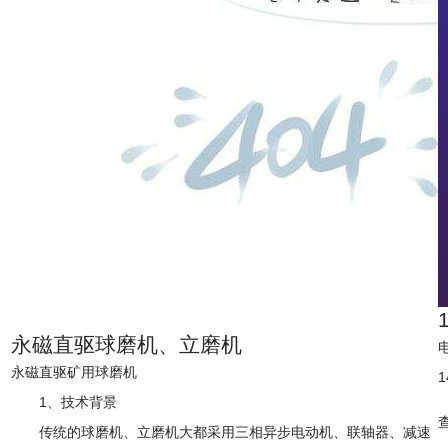
永磁直驱球磨机、立磨机
永磁直驱矿用球磨机
1、技术背景
传统的球磨机、立磨机大都采用三相异步电动机、联轴器、减速