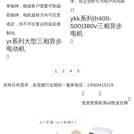
求，在定货时可与用户共同商
单轴伸，根据客户需要可制成
订。
双轴伸。电机旋转方向可任意
ykk系列(h400-
选定，但不可往复运转或反接
500)380v三相异步
电机
制动。
yr系列大型三相异步
电动机
1
2
4
5
您有任何需求，欢迎拨打全国统一服务电话：
13569415219
资质荣誉
联系k8凯发官网