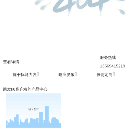
服务热线
查看详情
13569415219
抗干扰能力强
响应灵敏
按需定制
凯发k8客户端的产品中心