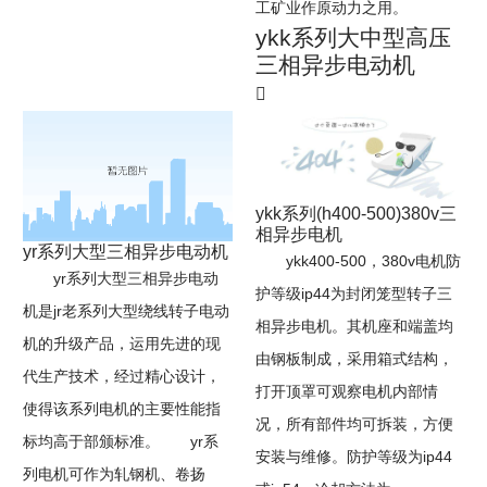
工矿业作原动力之用。
ykk系列大中型高压
三相异步电动机
ykk系列(h400-500)380v三
相异步电机
yr系列大型三相异步电动机
ykk400-500，380v电机防
yr系列大型三相异步电动
护等级ip44为封闭笼型转子三
机是jr老系列大型绕线转子电动
相异步电机。其机座和端盖均
机的升级产品，运用先进的现
由钢板制成，采用箱式结构，
代生产技术，经过精心设计，
打开顶罩可观察电机内部情
使得该系列电机的主要性能指
况，所有部件均可拆装，方便
标均高于部颁标准。 yr系
安装与维修。防护等级为ip44
列电机可作为轧钢机、卷扬