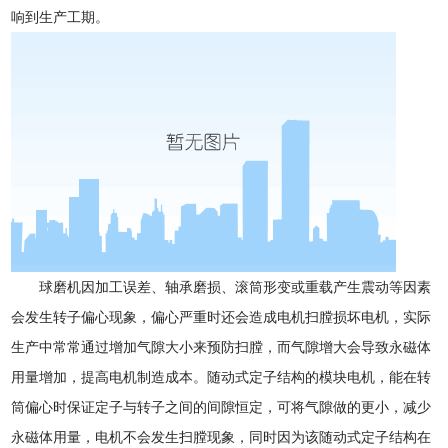
响到生产工期。
球磨机因加工误差、轴承磨损、滚筒形变或重载产生震动等因素
会发生转子偏心现象，偏心严重时还会造成电机扫膛损坏电机，实际
生产中常常通过增加气隙大小来预防扫膛，而气隙增大会导致永磁体
用量增加，提高电机制造成本。随动式定子结构的模块电机，能在转
筒偏心时保证定子与转子之间的间隙恒定，可将气隙做的更小，减少
永磁体用量，电机不会发生扫膛现象，同时因为该随动式定子结构在