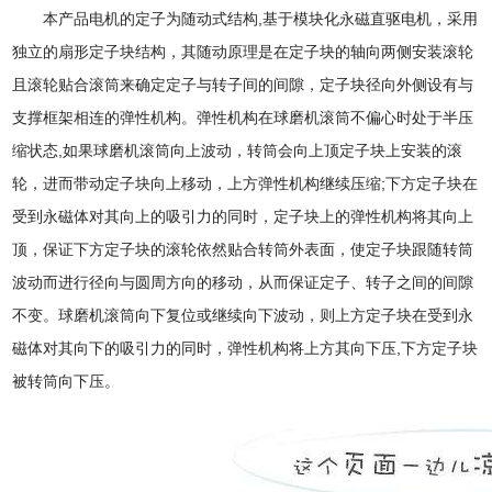
本产品电机的定子为随动式结构,基于模块化永磁直驱电机，采用
独立的扇形定子块结构，其随动原理是在定子块的轴向两侧安装滚轮
且滚轮贴合滚筒来确定定子与转子间的间隙，定子块径向外侧设有与
支撑框架相连的弹性机构。弹性机构在球磨机滚筒不偏心时处于半压
缩状态,如果球磨机滚筒向上波动，转筒会向上顶定子块上安装的滚
轮，进而带动定子块向上移动，上方弹性机构继续压缩;下方定子块在
受到永磁体对其向上的吸引力的同时，定子块上的弹性机构将其向上
顶，保证下方定子块的滚轮依然贴合转筒外表面，使定子块跟随转筒
波动而进行径向与圆周方向的移动，从而保证定子、转子之间的间隙
不变。球磨机滚筒向下复位或继续向下波动，则上方定子块在受到永
磁体对其向下的吸引力的同时，弹性机构将上方其向下压,下方定子块
被转筒向下压。