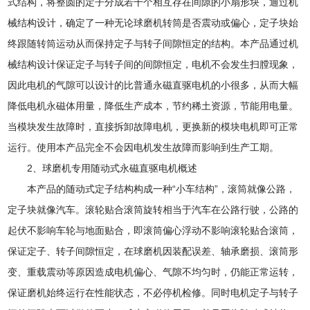
式结构，将整圆的定子分成若干个相互存在间隙的小扇形块，通过机
械结构设计，确定了一种无论球磨机转筒是否震动或偏心，定子块始
终跟随转筒运动从而保持定子与转子间隙恒定的结构。本产品通过机
械结构设计保证定子与转子间的间隙恒定，电机不会发生扫膛现象，
因此电机的气隙可以设计的比普通永磁直驱电机的小很多，从而大幅
降低电机永磁体用量，降低生产成本，节约稀土资源，节能用电量。
当模块发生故障时，直接拆卸故障电机，更换新的模块电机即可正常
运行。使用本产品完全不会因电机发生故障而影响到生产工期。
2、球磨机专用随动式永磁直驱电机概述
本产品的随动式定子结构构成一种“小车结构”，滚筒就像公路，
定子块就像汽车。滚轮贴合滚筒旋转相当于汽车在公路行驶，公路的
起伏不影响车轮与地面贴合，即滚筒偏心浮动不影响滚轮贴合滚筒，
保证定子、转子间隙恒定，在球磨机因装配误差、轴承磨损、滚筒形
变、重载震动等原因造成电机偏心、气隙不均匀时，仍能正常运转，
保证磨机始终运行在性能状态，不必停机检修。同时电机定子与转子