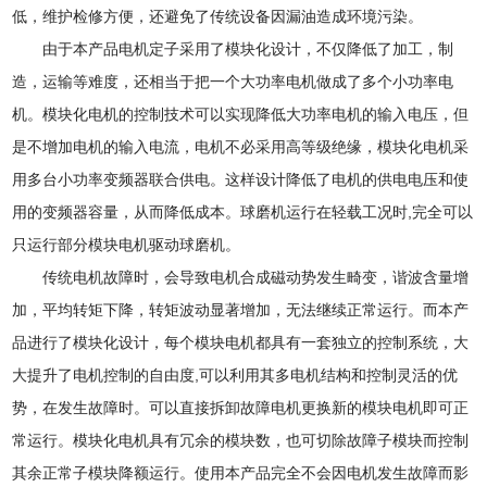
低，维护检修方便，还避免了传统设备因漏油造成环境污染。
由于本产品电机定子采用了模块化设计，不仅降低了加工，制
造，运输等难度，还相当于把一个大功率电机做成了多个小功率电
机。模块化电机的控制技术可以实现降低大功率电机的输入电压，但
是不增加电机的输入电流，电机不必采用高等级绝缘，模块化电机采
用多台小功率变频器联合供电。这样设计降低了电机的供电电压和使
用的变频器容量，从而降低成本。球磨机运行在轻载工况时,完全可以
只运行部分模块电机驱动球磨机。
传统电机故障时，会导致电机合成磁动势发生畸变，谐波含量增
加，平均转矩下降，转矩波动显著增加，无法继续正常运行。而本产
品进行了模块化设计，每个模块电机都具有一套独立的控制系统，大
大提升了电机控制的自由度,可以利用其多电机结构和控制灵活的优
势，在发生故障时。可以直接拆卸故障电机更换新的模块电机即可正
常运行。模块化电机具有冗余的模块数，也可切除故障子模块而控制
其余正常子模块降额运行。使用本产品完全不会因电机发生故障而影