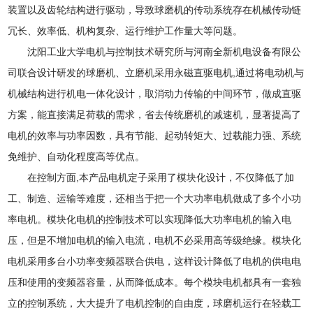
装置以及齿轮结构进行驱动，导致球磨机的传动系统存在机械传动链
冗长、效率低、机构复杂、运行维护工作量大等问题。
沈阳工业大学电机与控制技术研究所与河南全新机电设备有限公
司联合设计研发的球磨机、立磨机采用永磁直驱电机,通过将电动机与
机械结构进行机电一体化设计，取消动力传输的中间环节，做成直驱
方案，能直接满足荷载的需求，省去传统磨机的减速机，显著提高了
电机的效率与功率因数，具有节能、起动转矩大、过载能力强、系统
免维护、自动化程度高等优点。
在控制方面,本产品电机定子采用了模块化设计，不仅降低了加
工、制造、运输等难度，还相当于把一个大功率电机做成了多个小功
率电机。模块化电机的控制技术可以实现降低大功率电机的输入电
压，但是不增加电机的输入电流，电机不必采用高等级绝缘。模块化
电机采用多台小功率变频器联合供电，这样设计降低了电机的供电电
压和使用的变频器容量，从而降低成本。每个模块电机都具有一套独
立的控制系统，大大提升了电机控制的自由度，球磨机运行在轻载工