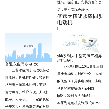
性高、噪音低、安装方便等优
点，基本实现免维护。
低速大扭矩永磁同步
电动机
ykk系列大中型高压三相异
步电动机
普通永磁同步电动机
ykk系列6kv,10kv高压三相
三相永磁同步电动机起动
异步电动机为封闭带空-空冷却
性能好。机械特性硬，转速严
的笼型转子异步电动机。该电
格与电网频率成比例，节能、
动机的防护等级为ip44或
运行可靠、维护方便、安装性
ip54，冷却方法为ic611。
能好、寿命长。 它的机座
本系列电动机安装形式为im3。
号安装尺寸及功率等级的对应