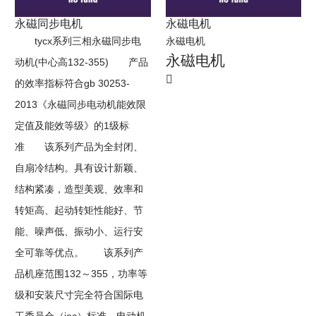
永磁同步电机
永磁电机
tycx系列三相永磁同步电
永磁电机
永磁电机
动机(中心高132-355) 产品
的效率指标符合gb 30253-
2013《永磁同步电动机能效限
定值及能效等级》的1级标
准 该系列产品为全封闭、
自扇冷结构。具有设计新颖、
结构紧凑，造型美观、效率和
转矩高、起动转矩性能好、节
能、噪声低、振动小、运行安
全可靠等优点。 该系列产
品机座范围132～355，功率等
级和安装尺寸完全符合国际电
工委员会（iec）标准。电动机