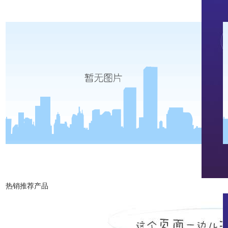
热销推荐产品