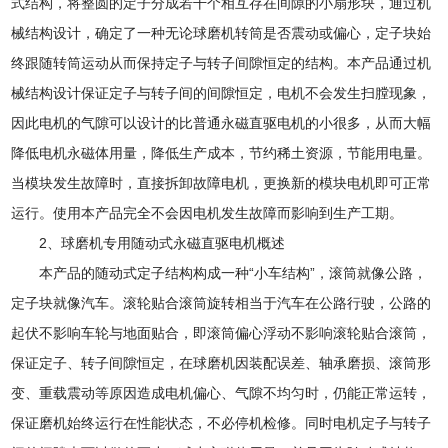
式结构，将整圆的定子分成若干个相互存在间隙的小扇形块，通过机
械结构设计，确定了一种无论球磨机转筒是否震动或偏心，定子块始
终跟随转筒运动从而保持定子与转子间隙恒定的结构。本产品通过机
械结构设计保证定子与转子间的间隙恒定，电机不会发生扫膛现象，
因此电机的气隙可以设计的比普通永磁直驱电机的小很多，从而大幅
降低电机永磁体用量，降低生产成本，节约稀土资源，节能用电量。
当模块发生故障时，直接拆卸故障电机，更换新的模块电机即可正常
运行。使用本产品完全不会因电机发生故障而影响到生产工期。
2、球磨机专用随动式永磁直驱电机概述
本产品的随动式定子结构构成一种“小车结构”，滚筒就像公路，
定子块就像汽车。滚轮贴合滚筒旋转相当于汽车在公路行驶，公路的
起伏不影响车轮与地面贴合，即滚筒偏心浮动不影响滚轮贴合滚筒，
保证定子、转子间隙恒定，在球磨机因装配误差、轴承磨损、滚筒形
变、重载震动等原因造成电机偏心、气隙不均匀时，仍能正常运转，
保证磨机始终运行在性能状态，不必停机检修。同时电机定子与转子