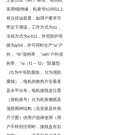
采用f级绝缘，机座号h180以上
有注排油装置，如用户要求可
带定子测温，工作方式为s1，
冷却方式为ic411，外壳防护等
级为ip54，并可同时生产“w”户
外 、“th”湿热带 、“wth”户外湿
热带、 “w（f1～ f2）”防腐型
（f1为中等防腐蚀， f2为强防
腐蚀），电机的散热片呈垂直
及水平分布，电机接线盒位置
（按机座号）分为机座侧面及
顶部两种结构（见安装及外形
尺寸图）供用户选择使用（用
户不特别注明时，接线盒在右