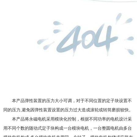
本产品弹性装置的压力大小可调，对于不同位置的定子块设置不
同的压力,避免因弹性装置设置的压力过大造成滚轮或转筒磨损较快。
本产品将永磁电机采用模块化控制，根据不同功率的电机设计采
用不同个数的随动式定子块构成一台模块电机，一台整圆电机由多台