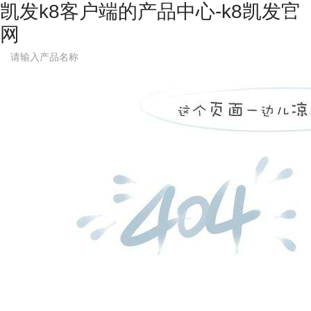
凯发k8客户端的产品中心-k8凯发官
k8凯发官网-凯发k8客户端
网
关于凯发k8客户端
k8凯发官网的技术支持
新闻资讯
厂容厂貌
发货现场
客户案例
联系k8凯发官网