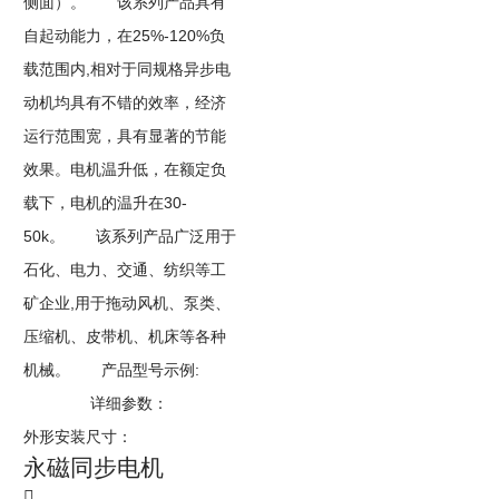
侧面）。 该系列产品具有
自起动能力，在25%-120%负
载范围内,相对于同规格异步电
动机均具有不错的效率，经济
运行范围宽，具有显著的节能
效果。电机温升低，在额定负
载下，电机的温升在30-
50k。 该系列产品广泛用于
石化、电力、交通、纺织等工
矿企业,用于拖动风机、泵类、
压缩机、皮带机、机床等各种
机械。 产品型号示例:
详细参数：
外形安装尺寸：
永磁同步电机