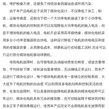
低，维护检修方便，还避免了传统设备因漏油造成环境污染。
由于本产品电机定子采用了模块化设计，不仅降低了加工，制
造，运输等难度，还相当于把一个大功率电机做成了多个小功率电
机。模块化电机的控制技术可以实现降低大功率电机的输入电压，但
是不增加电机的输入电流，电机不必采用高等级绝缘，模块化电机采
用多台小功率变频器联合供电。这样设计降低了电机的供电电压和使
用的变频器容量，从而降低成本。球磨机运行在轻载工况时,完全可以
只运行部分模块电机驱动球磨机。
传统电机故障时，会导致电机合成磁动势发生畸变，谐波含量增
加，平均转矩下降，转矩波动显著增加，无法继续正常运行。而本产
品进行了模块化设计，每个模块电机都具有一套独立的控制系统，大
大提升了电机控制的自由度,可以利用其多电机结构和控制灵活的优
势，在发生故障时。可以直接拆卸故障电机更换新的模块电机即可正
常运行。模块化电机具有冗余的模块数，也可切除故障子模块而控制
其余正常子模块降额运行。使用本产品完全不会因电机发生故障而影