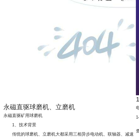
永磁直驱球磨机、立磨机
永磁直驱矿用球磨机
1、技术背景
传统的球磨机、立磨机大都采用三相异步电动机、联轴器、减速