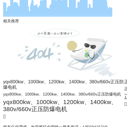
相关推荐
yqx800kw、1000kw、1200kw、1400kw、380v/660v正压防
爆电机
yqx800kw、1000kw、1200kw、1400kw、380v/660v正压防爆电机
yqx800kw、1000kw、1200kw、1400kw、
380v/660v正压防爆电机