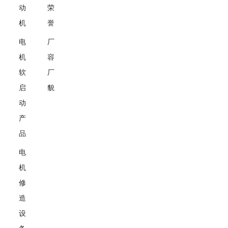
动
荣
机
誉
电
厂
机
容
软
厂
启
貌
动
产
品
电
机
修
造
设