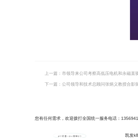
上一篇：
市领导来公司考察高低压电机和永磁直
下一篇：
公司领导和技术总顾问张炳义教授合影
您有任何需求，欢迎拨打全国统一服务电话：
135694
凯发k