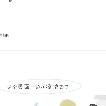
备
司新闻