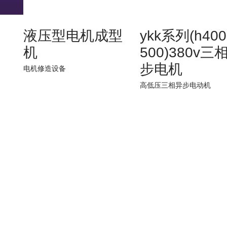
液压型电机成型
ykk系列(h400
机
500)380v三
步电机
电机修造设备
高低压三相异步电动机