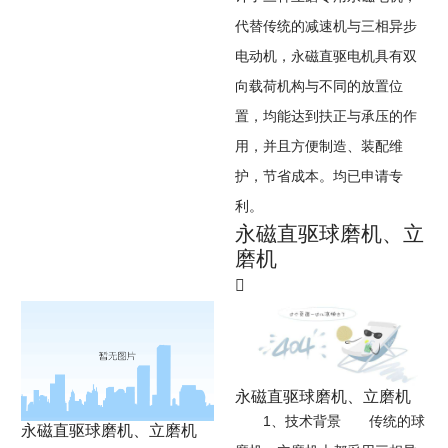
代替传统的减速机与三相异步
电动机，永磁直驱电机具有双
向载荷机构与不同的放置位
置，均能达到扶正与承压的作
用，并且方便制造、装配维
护，节省成本。均已申请专
利。
永磁直驱球磨机、立
磨机
永磁直驱球磨机、立磨机
1、技术背景 传统的球
永磁直驱球磨机、立磨机