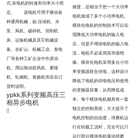
式,依电机的转速和功率大小而
难度，还相当于把一个大功率
定。 该电机可用于驱动各
电机做成了多个小功率电机。
种通用机械，如:压缩机、水
模块化电机的控制技术可以实
泵、风机、破碎机、切削机
现降低大功率电机的输入电
床、运输机械及其它机械设
压，但是不增加电机的输入电
备。在矿山、机械工业、发电
流，电机不必采用高等级绝
厂等各种工矿企业中作原动
缘。模块化电机采用多台小功
机。用以拖动鼓风机、磨煤
率变频器联合供电，这样设计
机、轧钢机、卷扬机等应在订
降低了电机的供电电压和使用
货时说明。
的变频器容量，从而降低成
ypkk系列变频高压三
本。每个模块电机都具有一套
相异步电机
独立的控制系统，大大提升了
电机控制的自由度，球磨机运
行在轻载工况时，完全可以只
运行部分模块电机驱动球磨