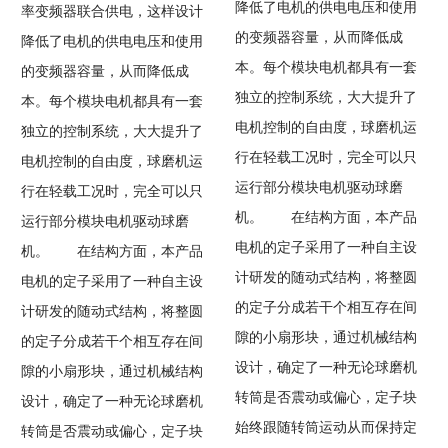
降低了电机的供电电压和使用
率变频器联合供电，这样设计
的变频器容量，从而降低成
降低了电机的供电电压和使用
本。每个模块电机都具有一套
的变频器容量，从而降低成
独立的控制系统，大大提升了
本。每个模块电机都具有一套
电机控制的自由度，球磨机运
独立的控制系统，大大提升了
行在轻载工况时，完全可以只
电机控制的自由度，球磨机运
运行部分模块电机驱动球磨
行在轻载工况时，完全可以只
机。 在结构方面，本产品
运行部分模块电机驱动球磨
电机的定子采用了一种自主设
机。 在结构方面，本产品
计研发的随动式结构，将整圆
电机的定子采用了一种自主设
的定子分成若干个相互存在间
计研发的随动式结构，将整圆
隙的小扇形块，通过机械结构
的定子分成若干个相互存在间
设计，确定了一种无论球磨机
隙的小扇形块，通过机械结构
转筒是否震动或偏心，定子块
设计，确定了一种无论球磨机
始终跟随转筒运动从而保持定
转筒是否震动或偏心，定子块