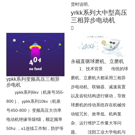
货时说明。
yrkk系列大中型高压
三相异步电动机
永磁直驱球磨机、立磨机
1、技术背景 传统的球
磨机、立磨机大都采用三相异
ypkk系列变频高压三相异
步电机
步电动机、联轴器、减速装置
ypkk系列6kv（机座号355-
以及齿轮结构进行驱动，导致
800 ) 、ypkk系列10kv（机座
球磨机的传动系统存在机械传
号450-800 ）变频高压大功率
动链冗长、效率低、机构复
电动机绝缘等级f级，额定频率
杂、运行维护工作量大等问
50hz.，s1连续工作制，防护等
题。 沈阳工业大学电机与