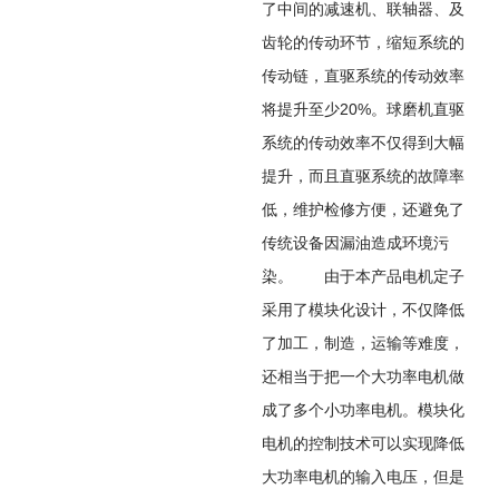
了中间的减速机、联轴器、及
齿轮的传动环节，缩短系统的
传动链，直驱系统的传动效率
将提升至少20%。球磨机直驱
系统的传动效率不仅得到大幅
提升，而且直驱系统的故障率
低，维护检修方便，还避免了
传统设备因漏油造成环境污
染。 由于本产品电机定子
采用了模块化设计，不仅降低
了加工，制造，运输等难度，
还相当于把一个大功率电机做
成了多个小功率电机。模块化
电机的控制技术可以实现降低
大功率电机的输入电压，但是