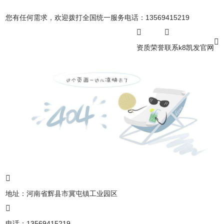
您有任何需求，欢迎拨打全国统一服务电话：
13569415219
资质荣誉
联系k8凯发官网
地址：河南省辉县市冀屯镇工业园区
电话：13569415219