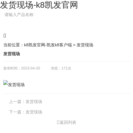
发货现场-k8凯发官网
k8凯发官网-凯发k8客户端
关于凯发k8客户端
k8凯发官网的技术支持
当前位置：
k8凯发官网-凯发k8客户端
>
发货现场
新闻资讯
发货现场
厂容厂貌
发布时间：2023-04-20 浏览：171次
发货现场
客户案例
上一篇：
发货现场
下一篇：
发货现场
联系k8凯发官网
返回列表