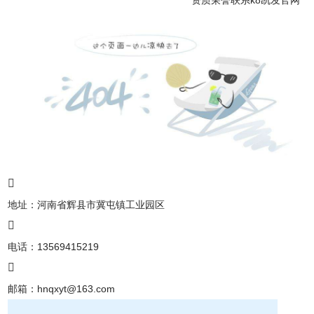
资质荣誉
联系k8凯发官网
地址：河南省辉县市冀屯镇工业园区
电话：13569415219
邮箱：
hnqxyt@163.com