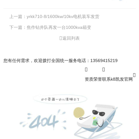
上一篇：
yrkk710-8/1600kw/10kv电机装车发货
下一篇：
焦作钻井队再发一台1000kva箱变
返回列表
您有任何需求，欢迎拨打全国统一服务电话：
13569415219
资质荣誉
联系k8凯发官网