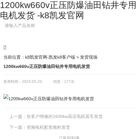
1200kw660v正压防爆油田钻井专用
k8凯发官网-凯发k8客户端
电机发货 -k8凯发官网
关于凯发k8客户端
k8凯发官网的技术支持
新闻资讯
当前位置：
k8凯发官网-凯发k8客户端
>
发货现场
1200kw660v正压防爆油田钻井专用电机发货
厂容厂貌
发布时间：2023-05-23 浏览：177次
发货现场
客户案例
上一篇：
给客户维修的1600kw高压电机装车发货
联系k8凯发官网
下一篇：
变频电机配变频柜发货
返回列表