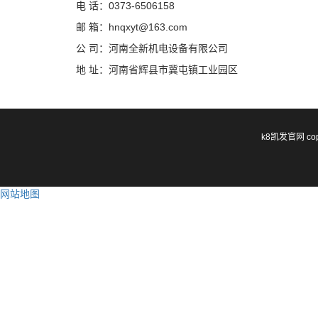
电 话：0373-6506158
邮 箱：
hnqxyt@163.com
公 司：河南全新机电设备有限公司
地 址：河南省辉县市冀屯镇工业园区
k8凯发官网 c
网站地图