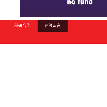
科研合作
在线留言