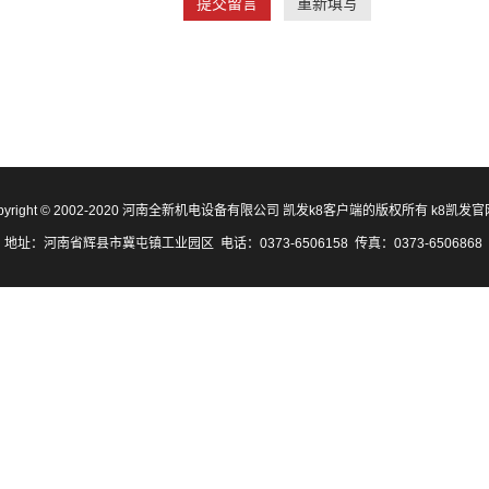
提交留言
重新填写
opyright © 2002-2020 河南全新机电设备有限公司 凯发k8客户端的版权所有 k8凯
地址：河南省辉县市冀屯镇工业园区 电话：0373-6506158 传真：0373-6506868