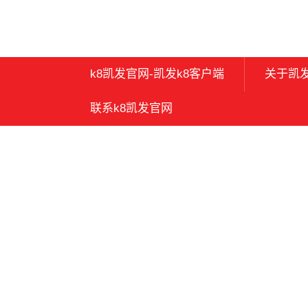
k8凯发官网-凯发k8客户端
关于凯发
联系k8凯发官网