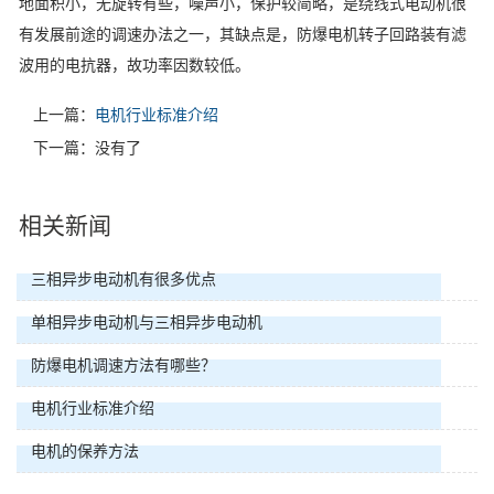
地面积小，无旋转有些，噪声小，保护较简略，是绕线式电动机很
有发展前途的调速办法之一，其缺点是，防爆电机转子回路装有滤
波用的电抗器，故功率因数较低。
上一篇：
电机行业标准介绍
下一篇：没有了
相关新闻
三相异步电动机有很多优点
单相异步电动机与三相异步电动机
防爆电机调速方法有哪些？
电机行业标准介绍
电机的保养方法