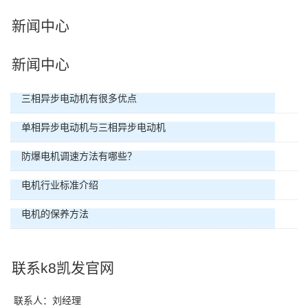
新闻中心
新闻中心
三相异步电动机有很多优点
单相异步电动机与三相异步电动机
防爆电机调速方法有哪些？
电机行业标准介绍
电机的保养方法
联系k8凯发官网
联系人：刘经理