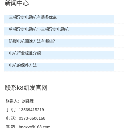
新闻中心
三相异步电动机有很多优点
单相异步电动机与三相异步电动机
防爆电机调速方法有哪些？
电机行业标准介绍
电机的保养方法
联系k8凯发官网
联系人：刘经理
手 机：13569415219
电 话：0373-6506158
邮 箱：
hnqxyt@163.com