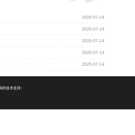
2020-07-14
2020-07-14
2020-07-14
2020-07-14
2020-07-14
发官网的技术支持：