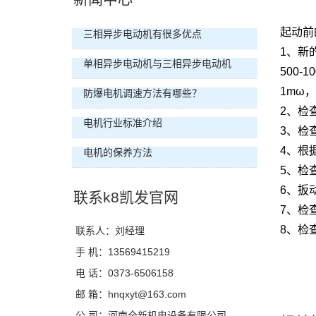
起动前
三相异步电动机有很多优点
1、新
单相异步电动机与三相异步电动机
500
1mω
防爆电机调速方法有哪些？
2、检
电机行业标准介绍
3、检
4、根
电机的保养方法
5、检
6、扳
联系k8凯发官网
7、检
8、检
联系人：刘经理
手 机：13569415219
电 话：0373-6506158
邮 箱：
hnqxyt@163.com
公 司：河南全新机电设备有限公司