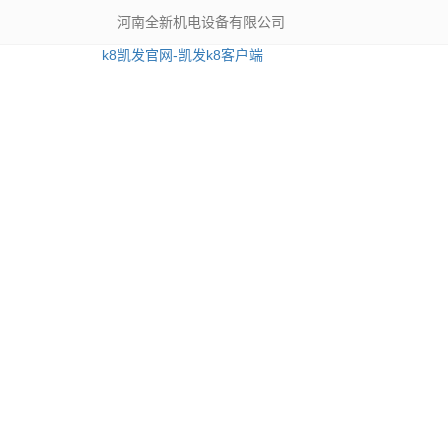
河南全新机电设备有限公司
k8凯发官网-凯发k8客户端