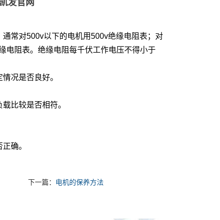
8凯发官网
常对500v以下的电机用500v绝缘电阻表；对
500v绝缘电阻表。绝缘电阻每千伏工作电压不得小于
定情况是否良好。
负载比较是否相符。
否正确。
下一篇：
电机的保养方法