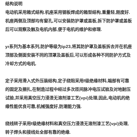
结构说明
电动机采用箱式结构.机座采用钢板焊成的箱型结构,重量轻,刚度好.
机座两侧及顶部均有窗孔,可以安装防护罩或盖板,拆下防护罩或盖板
后可以观察及触及电机内部,便于电机的维护和修理.
yr系列为基本系列,防护等级为ip23,将其防护罩及盖板拆去并在机座
顶部及侧面安装不同的顶罩及盖板后,可以形成各种不同防护方式及
冷却方式的电机.
定子采用滑入式外压装结构,定子绕阻采用f级绝缘材料,端部有可靠
的固定及捆扎,在制造过程中经过多次匝间脉冲电压试验及对地耐压
试验,并采用真空压力浸渍无溶剂漆工艺(vpi)处理,因此,电动机的绝
缘性能优良可靠,机械强度好,防潮能力强.
绕线转子采用f级绝缘材料和真空压力浸渍无溶剂漆工艺(vpi)处理,
转子焊头和接线处全部有靠的绝缘.