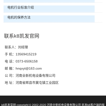
电机行业标准介绍
电机的保养方法
联系k8凯发官网
联系人：刘经理
手 机：13569415219
电 话：0373-6506158
邮 箱：
hnqxyt@163.com
公 司：河南全新机电设备有限公司
地 址：河南省辉县市冀屯镇工业园区
k8凯发官网 copyright © 2002-2020 河南全新机电设备有限公司 凯发k8客户端的版