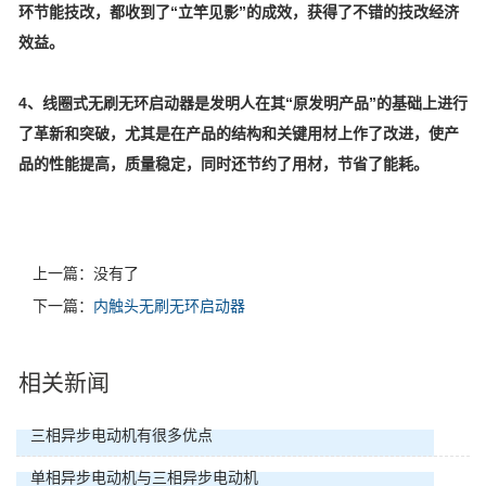
环节能技改，都收到了“立竿见影”的成效，获得了不错的技改经济
效益。
4、线圈式无刷无环启动器是发明人在其“原发明产品”的基础上进行
了革新和突破，尤其是在产品的结构和关键用材上作了改进，使产
品的性能提高，质量稳定，同时还节约了用材，节省了能耗。
上一篇：没有了
下一篇：
内触头无刷无环启动器
相关新闻
三相异步电动机有很多优点
单相异步电动机与三相异步电动机