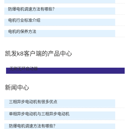
防爆电机调速方法有哪些？
电机行业标准介绍
电机的保养方法
凯发k8客户端的产品中心
无刷无环启动器
新闻中心
三相异步电动机有很多优点
单相异步电动机与三相异步电动机
防爆电机调速方法有哪些？