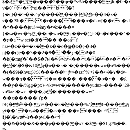
$�a*��u���2��qe�*s%h����fq�0r�
v�0`�*ɵi�� b�?
{�q)��>��.^p'������� b(e��4�x�
s��f$h�a9�r������rr�dkw[��rlq�:d
�*����juu}my�c���=
{�sa�we�^g��e�wu�6,��e�i<�s�d���^�
�ƹ�aw scï�df� �� ��caf
hzw�z��=�x��k��c�|g�x�}�3�
pj��(@��3��ڗ��!�8�2r�)i!�0
�h(�mtg͒�`��$�7t4�n��i���v��
��\�$�&10q�n��в�`�(�����own�a%��
�(�99i�hvщ%t%����̔� j�zsr`%|���۷�dv-
w���q��r)�uu����_����o�~�=t�ġ
��y��/%gg�px}~vk)=wr�)�����yuduz~����
vo%x<�wc=���gn�i������ww"
��x�����`ƒp�
r9{�te͋=��'yi=���8����%7]8ކ���@j
ջt��` !�ry4���as�� ��o d���uۥ%
�j�\�wt#r��pwl��
��&�6��&���p�����x7 �$e�$1'g7%۪��-
=-