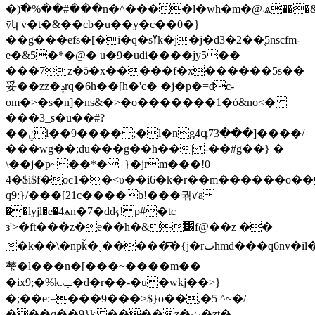
�)߯�%��#���n�^����l�wh�m�@܁ѧ���&1&j�4�c��t��be�g�z�~��/?
ȳկ v�t�&��cb�u��y�c��0�}
��g���efs�[�i�q�sߌk�j�j�d3�2��֚5nscfm-
e�&5�*�@� u�9�udi����ɉy5��
���7z�ӛ�x�����f�x������5s��
妥��zz�ݚrq�6h��[h�'c� �j�p�=dc-
om�>�s�n]�ns&�>�o�������1�ó&no<�
���3_s�u��#?
��ݧi��9����;�l�ng4գ73���]����/
���wg��;du���g��h��| -��#g��} �
\��j�p~��*�_}�jrm���!0
4�$i$f�oc1��<υ��i6�k�r��m������o��
q9:}/���[21c����b!���궊ꪚa
��lyjl�e�4ѧn�7�dʤ! p#�tc
з'>�ft���z�e��h�&׶f@��z ��
�k��\�npǩ�˯�����͞�{j�rٮhmd���q6nv�il�)�2%yj���2�sf��m��wvﴞ~���n�~���]uq�_q�çz2
梺�l���n�[���~����m��
�ix9;�%k.ݕ�d�r��-�u�wkj��>}
�;��e:=���9���>$}o��,�5 ^~�/
���q��9}k ����z�ث�zt�