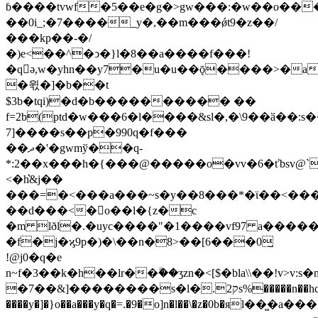
ɓ����tvwf�5��e�g�>gw���:�w��o���m
��0i_;�7����_y�,��m���ǿt9�z��/
���kp��-�/
�)e<��^�ͻ�}l�8��a����f���!
�qə,w�yhn��y7�u�u��ǭ����>�a
�윇�]�b��t
$3b�tqi)�d�b���������� ��
f=2b(ptd�w���6�l����&sl�,�\9��ӑ��:s�
7]����s��p�990q�f���
��ދ�'�gwmў��q-
*:2��x���h�{���@�����o�vv�6�ťbsv@`
<�h͛&j��
���=�<���a���~s�y��8���*�ϊ��<���l
��d���<�򥝯o��l�{z�c
�m lðl�.�uyc����"�1����vf97 a�����
�f�j�ϗ9p�)�\��n�8>��[6���0̺
!@j0�q�e
n~f�3��k�h��lr��ۗ��ʒzn�<[$�bla\\��!v>v:
�7��&]��������s�l�.2קs%�����n��hd�i]�s
����y�]�}o��a���y�q�=.�9�o]n�l��\�z�0b�яl��