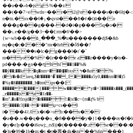
��a��ޔb�jsg-%��z/
��(��7>e/wdn~��r�i2@n����s�r�6ltj�
n�tn.�ox��ۊ�6�qvst���8�t\�i)ū��fo
���g���g���-�d�i�g���5q�o�|
��ۓe��/g��3~��[:rm�6ˡ��>
{w~wb���٥_���_%�u�������dj$�&b
nq�q�;�]��"mr�hrb(�ȫ$��?
���ܾ��s�lc�jg���l�r`�`
m�yo�%^�[e���le aן��z����y�is�-
pd���-�ڿn��ղhhl`��1��%&
��ý��;��kr�q�nm=���t�͓�bxs ߤ�&n�%
(�r�e�dueɋ,$�f����^�̚`��_l�����a5y0,���nm̔�9�)5
�%y�ß�������_b�tmtqн��]
������[���{���w��0��*yt�=3�����x���_(��
_e�����|s�a�1r��-
�m",�u�!f
zsjd�;�r����!:�|xf�c~{m�ɻ% b
$����r3[��>�^���џ=cs��l
i�`��4؉0x�i�>ob:��x��/
�a��.w��q���o_�8����y�}1����ѹ�f�lc
�y�e]y���i6owj;_rs$))�(�����;z�se���
�]n�99�1b�m;�t �t�䙴�4k�m��%6n���}