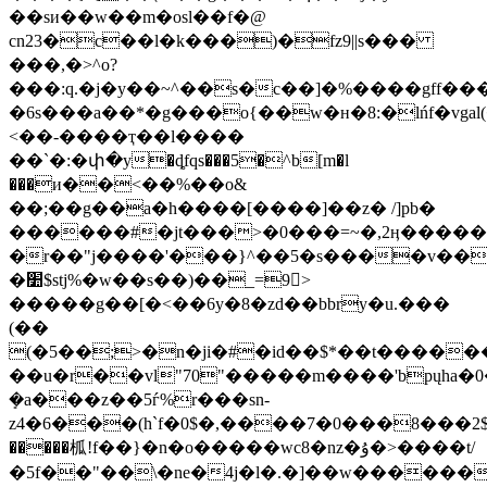
��sи��w��m�osl��f�@
cn23�c��l�k���)�fz9||s���
���,�>^o?
���:q.�j�y��~^��s�c��]�%����gff��
�6s���a��*�g���o{��w�н�8:�lńf�vgal(
<��-����ҭ��l����
��`�:�փ�y�ȡfqs���5�^b[m�l
���и��<��%��
o&
��;��g��a�h����[����]��z� /]pb�
������#�jt���>�0���=~�,2ӊ�����{9��wړ�5�6)��l�x� �м8��$�s��$&��8<�.r���~y�
�r��"j����'���}^��5�s����v��
�׺$stj%�w��s��)��_=9>
�����g��[�<��6y�8�zd��bbry�u.���
(��
(�5��;>�n�ji�#�id��$*��t�����
��u�r��vl"70"�����m����'bpųha�
ܻ�a���z��5ѓ%r���sn-
z4�6���(h`f�0$�,����ފ$2���8���0�7�(k��ϗ��qm9����i�r�(vm�76�gcm�x���z��k�
�����柧!f��}�n�o�����wc8�nz�ۇ�>����t/
�5f��"��\�ne�4j�l�.�]��w������