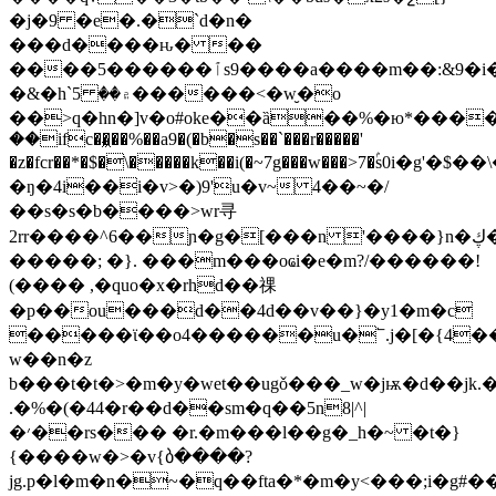
�j�9 �e�.�`d�n�
���d����ԋ� ��
����5������ٱs9����a����m��:&9�i����������g��~��w���f���s���5v@�[��w�/
�&�h`۾�� 5������<�w̮�o
��>q�hn�]v�o#oke��ȁ��%�ю*�����h
��ifc��͖��%��a9�(�b�s��`���r�����'
�z�fcr��*�$�\�����k��i(�~7g���w���>7�ۢs0i�
�ŋ�4i��i�v>�)9'u�v~ 4��~�/
��s�s�b����>wr寻
2rr����^6��ɲ�g�[���n '����}n�ڮ�x�[
�����; �}. ���m���oҩi�e�m?/������!
(���� ,�quo�x�rhd��祼
�p��ou���d��4d��v��}�y1�m�c
�����ϊ��o4������u�՟.j�[�{4�
w��n�z
b���t�t�>�m�y�wet��ugǒ���_w�jѭ�d��jk.�
.�%�(�44�r��d��sm�q��5n8|^|
�׳��rs��� �r.�m���l��g�_h�~ �t�}
{����w�>�v{ბ����?
jg.p�l�m�n�~�q��fta�*�m�y<���;i�g#�