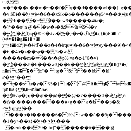
etgï
ԕ�*���q��m�~��f�q��d����wl��]=g�
�v;$i��w�6��x$ik�o������ȩ5^=��d(u
�^b��!�%f��sw9�����4tta�;
�]*��#"n @��w�\�&$h$�v
��;l)ɪq�#><�ʎv:��}�e�ڲb�xj{�(4<��h"
(w���tg��1��!
ў���d2')]v�¼tߠ��z�4�lrqs��6�ey���9]�^��lbqro.o^}3�g3l�c������y<�g���.��ݼ:vo����,�(�c�*�>l��hs���8�z��}goe�f�"j*�|
�6j�4b�z��sp�:�5\�w-
����r�m�=��\�@p% =a�z-1"6�v}
�)���ǣ�h���w3]��k��gl]jj� �((*�ɏ,'
n�mu5��֦�jc"� ,tg�&j��bb�kl`
s'�"�ͭ�
�e̡��s u�y�ʕ5�}h�]@��cq�wsd��
fp��o6}�,�~ȋ�$��љe!
�l#v\p�}q��gf��@��@�7����ꎵ�xgй|
�fy�|���s������#>g��a�b��p�&
<1qpj��
t[���o�i�����6�)%v;w��^��ӟݹ����ѧ�����}
�1�y>��z}�����
=�>uk��#29�.hcj"� �����#���컝