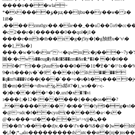
����n���wla~
*�x����ﯚ�pܮ��ljbu��y��ѡ� z�
1i8�
,����\zmɪ0gv��.�ǜe��_��u��o9�cc��s
�c2��e�{������0��qol�j1�
����e�mh�tb��n�g�j5ty�]�g㹧艕u�ʻv\�
��]_ $a�}
���,�w�%�snr"^<�qwm]c�ɟ���~7y�
贓�:�cws��eug�y&�d�$��zm�&e�;*�ӑ� �l�tł��
ǒ�f""f��:jʡuufn���ߐ�ס1��0�"�!^lx��%����
9�vb���jv�`�9 ���ϧ]� ίfc�l���!
�q�m%���ѷd��(���`��=o�s�h�q���f�j
接�m)�$�=dbwug͓-s䢺#7�)_ws��\~c-
�)�c��\��^�1�,uxf�ӿ�?�vi
ͽ���{;�12�{�����{��q�os��?
_�����r��^�t��"�!y9�g�vl��
�@=sdc�f��cyol(����\�a<�s�
@�w���=uf� ��(�u^>vjj�ܜ��
l��fh"s��r��d)v,���\!'v��%$�@�]w�
�|,۫f�;*ݡȗo���������ds utc��œ�[nj�)ns��o��_�1�e�