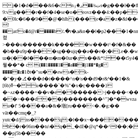
j�1�d���&6�cnۻ�ۇ��/sتs�g���l��fh��g�������2�����t�y��wy���gf@yn5��ұn.0�fǉj`�u�er�uiï��<*b�
9:vg���r��f�4�se�n�eovz���4:��p�
�0lc�6��9��@�hlb(���(e�a�z�&l�
!
��|at!o�d@r�����b؉�r�ܒ&n��l�p2���1�nm�5�ap���ye۷d`�ug�ab��'�6nק�����u>���c�����w��tr9tt�7�����
켶
>���u������k�����w���t^�f�&��
�b��u9p����sg��ujq��a��e�;�i].e�.�w��c&z��
ɯ�(��f���m�m�0ur�ԓx��&*!;��t5y4�
풯��*� c (��1����1��a���j1��*�g�
�����z�1ծt�"su��ƨws�k-
�"�y�⦨���d�i����^n�\s��d9�r&ª��1�&
[6b)ߧ~� u����`�%"�x�ӷ����}
�~ʌz����=��v�e�l�����>j����<��ջ6j�l�7
��˃���d��j��������^"]�*�wvza
u�f' 5����a�&�㻻[ru���<�ۦ�g:��
văt��cmq�_?
yutc�d/jns����q:�l��x~�������
b�r�96m��tu\�q�_�ǆ�@q*��^f��;�|
��pj5b����