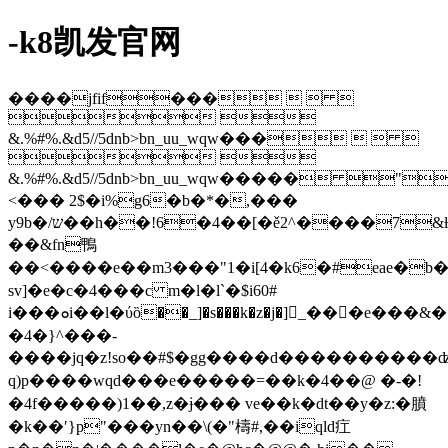
-k8凯发官网
����jfif���   
 
&.%#%.&d5//5dnb>bn_uu_wqw���   
 
&.%#%.&d5//5dnb>bn_uu_wqw����� 
<��� 2$�i%g6�b�*�,���
y9b�/ש��h��!6�4��[�ě2^����7&ƚ��[�!
��&fn鴨
��<����e��m3���"1�i[4�k6�#eae�b
sv]�e�c�4���c m�l�l`�$i60#
i���ܘi��l�ύȍ��_]�s���k�z�j�]_���e���&�[�!njo�t��g���ge�b����gjtb1�m5�bp�u9�/
�4�}^���-
����jq�z!so��#$�gg����d����������
q)p����wqd���e�����=��k�4��@ �-�!
�4f�����)1��,z�ɉ��� ve��k�dt��y�z:�膹
�k��ʹ}p"���yn��\(�"檮#,��iqld疘