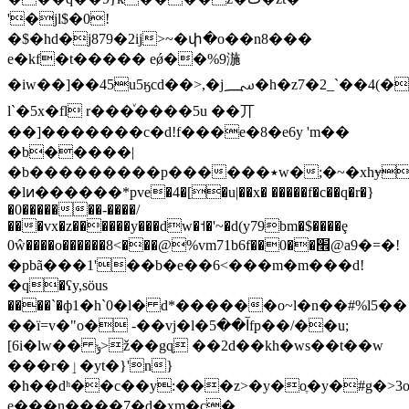
'�jl$�0!
�$�hd�j879�2ij>~�փ�o��n8���
e�kf�t����� eǿ��%9湤
�iw��]��45u5ӄcd��>,�j؄�h�z7�2_`��4(��җ�b�etf����)�h�
l`�5x�fl r���ͮ����5u ��丌
��]�������c�d!f���e�8�e6y 'm��
�b�����|
�b���������p������٭w�;�~�xhɏ���=x�g[��9^����r�}
�lͷ������*pve�4�[�u|��x� �����f�c��q�r�}
�0�������-����/
���vx�z������y���dw�˦�'~�d(y79bm�$����ȩ
0ŵ����o������8<���@%vm71b6f��0��׮@a9�=�!
�pbã���1'��b�e��6<���m�m���ԁ!
�q�ʕy,söus
����`�ф1�h`0�l� d*������o~l�n��#%l5��
��ï=v�"o� -��vj�l�آ��5fp��/��u;
[6i�lw�� ݸ>ž��gɋ ��2d��kh�ws��t��w
���r�ٳ�yt�}'n}
�h��dʰ��c��y:���z>�y�oֶ�y�#g�>3
e���n����7�d�xm�c�