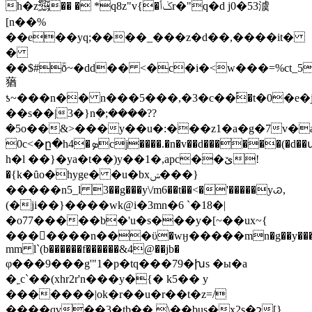
h�z﵌�� � *q8z"v{�ݢٲr�"q�d j0�53澞
[n��%
��e��yq;����_���z�d��,����it�
�
��$#ȭ~�dd�� <�c�i�<w���=%ct_
蕕
ƾ~���n�� n���5���,�3�c��֕�t�0�e�j4i
��s��|3�}nܲ�;����??
�5o��&>���y��u�:���z1�a�g�7v�a�p2���r�
0c<�ը�h4�ܤcj����.�n�v��d������(�d��ա�e�w
h�l ��}�ya�t��)y��1�,a͏pc��ێ!
�{k�ȗo�hyge� �u�bxݾ���}
�����n5_l 3��g���y\/m6��t��<�'�����yꮚ,
(�ji��}����wk@i�3mn�6 `�18�|
�o77�����b�'u�s���y�[~��ux~{
���󪪽����n���ϋ�wӈ�����mn�g��y�
�
mm l`(b������f������&4@��jb�
φ���9���g'"1�p�tq���79�խs �ы�a
�˿c`��(xhr2r'n���y�{� k5�� y
�������|ok�r��u�r��t�z=/
����qv��3�tb�� \��bus�x2s�շ[}