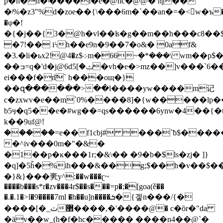
p�n�n�ʲ����l�e�@hc�@@� hj��
�ʲ%�z3"%d�zoe��{\���6m�`��an�=�<w�ъ�
�φ�!
�{�j��{3�@h�vl��ʪ�g��m��h���c8��$m�(��ȗ*��.���q�6jp��߿v
�7!�� iϟh��e9n�9��7�o&� 0af&
�3.�li�ьx2!@4�z$܀m�66~ܱ�*���\ wm��p$���5�q�b(�"�1�)
��ߏ=q�'d�j@6dݑ�]5�vh�e�>mz��]v���`6��l�
ei���f�n͝` h���oщ�}
��զ������>��l����yw����m记
c�zxwv�e��m`0%����8]�{w�����lp
b5ӌ�q5��e�#wg��=qs������6ynw�4��{�tnq�m��~ߕ�9|y����گ��dr�
k��9uf@ؘ!
�����=e��f1cbj# ���`ƀ$����
�^iv���0m�"�&�
�1��p�ĸ���1r;�&\�� �9�b�$ls�zj� ]}
�q]�5ȟ�%ih���&��g;$��h�v��$���
�}&}���亴y^:��w���ʗ~
����b���s*r�zv���4r$��s���=p�;�[goa(ě��
�.�.1�>l�9����7ml �h��u]n����ܭ�{겧n���/{�
����[�ٽ_����'�,����޲@� c�ȍr�"da
�ӓv��w_(h�f�hc����� ����n4��@`�