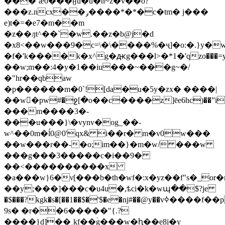
���`æ0���ӈu�u�n~z�v��o?
���z.ncx��ݛ����*�*�c�tm� j���
e)t�=�e7�m��m
�z��ԓt^��`�w.��z�b@j�d
�x8<��w���9�c=\�\����%�ҷ]�o:�.}y�wtg~�߳��a
�f�'k����k�x^g�ԫg���ӏ>�*1�'qzo���=y�
��w;m��:4�y�1��iu���~���g~�/
�"hr��qbaw
�p������m�0`![da�u�5y�zx� ����|
��w�pw#�ջ[�o��c����z]ēe6hc)��ˮi[}
���m����3�-
���u���}\�vynv�og_��-
w^��0m�ĺ0@0'qx& i��r� m�v0w���
��w���r��-�o;im��}�m�w/ ���w
���g���3�����c�i��9�
��<����������x
�a���w}6�ν[���b�th�wf�:x�yz��f"s�_or�n
��y;���]���c�u4u�,ѣci�k�wպ��$?je
�$���?kgk�s�[��1��$�'$�e�nj#��@y��vߦ����f��pgns1����ғ�3�����v�m
9s� �r��6�����"{.?
����}d]��˱kf��ۡg���w�ԧ��e8j�y