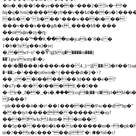
�ƕ�˛�j��5��ye����>���2�5v�~ʱ�
hq�q�!vm]�����y9��v��ѣd���s�1��
�&��"b� ��^���w���t���.'
���v���x���g&�c_����b$� ���
��msфn�zy�ղ-
u�����ᖅ��#,���m�jcak�`8�s �
1�b�5yg��n]�sv|
�,�wf~o"��߾!g[hq�����m���||
��'1gwswmy�ϟ�;-
��\�׫���)����s��� 4_}=)ѯ��/]�#��!}uⱥxuο�||
�=��;ރ�^���(o6wn�^{����di�]/�>?
��_c��l������3d�� ��e�?
f�u7y�-�|��i���f˳��5��
�<e�_f��_�s�ؘ,���ccql�(��=d�ӏyl�bl�l
ֱ$���?
~jde����4�:�r^��1����i�9\w��d*hp�"
� ��tyi\����[������o�uy!
���fwkc1&rm� �m��
��5p�����b�k��u�����
�m�>t�pk�
m�?��x�c���"��@"�\ t⧯�%6�c!