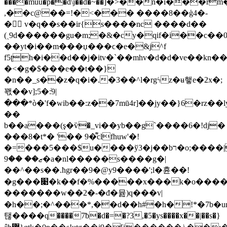
����muu�p��d\j��d�~��]�>��n�i���r
,��c@��=!�<��� ����8��ģ4�-
�񈄺 v�q��s��ir{s����nc ����d��
(ˏ9d������gu�m;�&�cy�qif�i��c��0
��yt�i��m���џ���ϲ�e�&j^f
f5ʈh�i��d��j�itv�`��mhv�d�d�ve��kn
�<�g�$���e��t��}
�n��_s��z�q�i�.�3��^l�rgϟz�ʉ햏e�2x�;
꽧��v];5�߭:9|
���*ò�'f�wib��:z��7mū4r]��jy��}6�rz��
��
b��a���(ş�ѷ�_vi��yb��g`����6�!dj�
���8�t*� '�� 9�͌clfhuw'�!
�=���5���$u����ў3�j��bר�o;��
��|
ޒ�� ��9�a�nl�����s����g�|
��^��s��.ћgr��9�@y9����';l�휸��!
�g���׉�k��f�%�����x���k�o�����e�mna6�ڡl@�2���k�̟��4&g����ͳ�w[�#�~��nc��9e8���'/
�������w��2�-�đ�뮲)q���v|
�h��;�^���*,��d��h#�h�!*�7b�
탢����q����7ƀ�d�=�?3,�5�ys����x��|��s�}