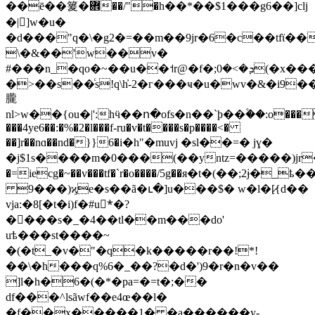
��ē��䈠�܎��/"�h��*��$1���g6��]clj
�|]w�u�
�d���"q�\�g2�=��m��9jr�6�c��tfϊ��
\�&��'w��v�
#���n_�qo�~��u��˦r@�f�;ܕ�>�0(�x���|
�>��s��ͨs!q\h̓-2�г���ҹ�u�wv�&�i9��ɲ�ݼ�48��n2js�ǥ�
朧
nl>w��{ou�|':hӵ��ո�ofs�n��`ϸ��۫��:o���
���4ye6��:�%�2�l���f-ru�v�t����s�p����<�
��]r��nɑ��nd�}}6�i�h"�muvj �sl��=� jɣ�
�j$1s����m�0���(��yntz=�����)jr�؁f�b���ϗ��g���m]��#a$$�v��� `#��[$
�=iecg�~��v���tf�`r�o����/5g��я�t�(��;2ɉ�_ҍ
9���)ϗe�s��ã�ւ�]u���$� w�l�[̷{d��
vja:�8[�t�i)f�#u*ٕ�?
�󘫳���
s�_�4��tl��m���do'
uѣ���st����~
�(�t_�v�"�q�k�����r��!*!
��\�h���q%6�_��?�d�')9�r�n�v��
]l�h�6�(�*�pa=�=t�;��
df���^lsãwf��e4œ��l�
�f��x�����1� �a������y-