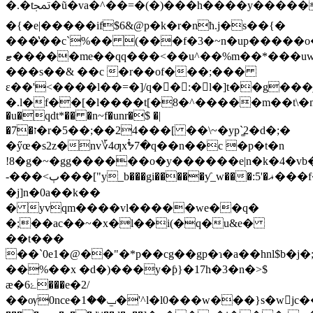
�.�tﵕ�ũ�va�^��=�(�)���h����y��������������f�$̚g&��^q���u�0]~�h�w���2�gj\^1�rdy<)��9�
�{�e|�����if$6&@p�k�r�nћ.j�s��{�
���̔��c`%�� (���f�3�~n�up�����o�
ޓ�����me��qq���<��u^��%m��*���uw"
���s��& ��c �r��of���;���
ε��'<����l��=�]/q��:�l�]t��g���j
�.l�f��[�l����t[�8�^�����m��t\�m8~z0�
�u�qdt*�� �n~f�unr�$ �|
�7�ז�r�5��;��24���[ ��\~�yp`͚2�d�;�
�ӳœ�s2z�nv؆4ƣxᖭ7�q��n��c �p�t�n
!8�g�~�gg������o�y������e|n�k�4�vb
-���<ٻ���["y_b���gi�����ƴ_w���:5'�ޣ���f�`h�agd#
�j]n�0a��k��
� yvqm����vl�����we��q�
�;��ac��~�x�l��i(�q�u&e�
��t���
��`0e1�@��"�*p��cg��gp�ɿ�a��hnl$b�j
��%��x �d�)���y�ƥ}�17h�3�n�>$
ӕ�6ۓ���e�2/
��ѹ0nce�ݐ��1�'^l�l0���w���}s�wjc��gdk�*3їl�r�̥&��;}og��y^��j߱�����n~m�`���l