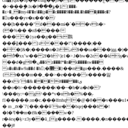
ĉh߻}qtk�0p��s!utg��j9�[i������ݟ��:��>/
�>���ީ�.lx�ۋ���9�];{���-
�z>�_�tny4�'�n\��(p��c����9��s��.�h���j���e�?
�u���yv�к��'�/
��[h����"d���mɨ�`��vh�>
{�%�� �n$����/
����}ya��g��c鸜
���̉ǧ��� }z���!"(����;��
��[&�;����n�2r,z$��ua���|gg.�)
�\ؕ9�xx٬w�� 2f�b^]e1�>.l�bw�2e��kӄ�v<�]p�u��n�jh�f��9u2����<"e�&ko��n�w�v�y)�k�}
��d�gں�8��ŏz���f*�n�k����sw���
o�u�k�w9a��d �h;�޵�}��m܏�go���.����&
{.t���m��_��>�e���� v����앓
��xr`r�& ���#�����tی
��o�b>�������/��~�h�\a�d�?
\���ty:=�g^��*v�nh�%��֢-
f1�����܂on�c.���lfmhql�@�8��v���u1��[�e�2�sl`6іr��j�x��l�:�������&�v�k�.^
� m _ԕ�`7{��;��ѿ`ne��bqej���h �!
�l�ꗦ��m�i9k��ܴ��w�?
r�4eϗ�ķ>z3y��ã_[g����.����,�n��
��j#