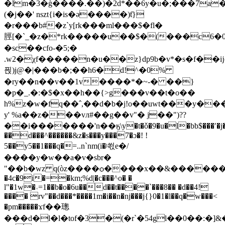
�lm�3�ģ����.��)�2d*��6y�u�;���7a
(�j��' nszt{i�is�ǝ����)ƭ}
�r���b#�z`y[rk���ml���$�fl�
脛[�`_�z�*rk�����u��$�(���c6�0
�sc��cfo-�5;�
.w2�χf�����n�u��z}dp9b�v*�s�f��ĳ
픥)j@�|���b�;��h6�d!^�0%
�ry��n��v��1v����*�~-� ��}
�p�_.�:�$�x��h��{>g���v��t�o��
h%z�w�fq��ˆ,��d�b�j!o��uwt���y���
y' %a��z���vл#��g��v"� j��")??
��i�������'n��ӄ\y�t�ǒ�9�u�l�bb$���ʹ�j�
��d���^������&z�s���y���7�ɔ�! !
5��y5��1���q�=..n`nm(i�ʲ쐯e�/
����y�w��a�v�sbr�
"��b�wz q(òz����ѻ����x��&�������w�
�4c�9i�=�km;%d|�c���^o� �
l"�1w�˓=1��b�o�6u��d��t����`���8�� �d��4!
���� rv"��d���*����1m�i��n�nj���j{}0�1�l��q�w���<
�pm�����ϫf��璁
���d�l�l�tof�3�(�r`�54gl��0��:�