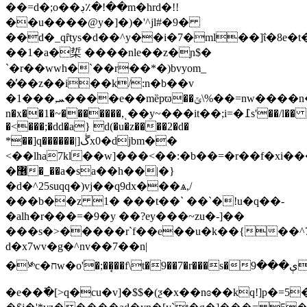
��=d�;o��ڊ٪�!��m�hrd�!!
��u����@y�]�)�'^jl#�9�
��d�_qȓtys�d��^y��i�7�ml��]ΐ�8e�t
��1�a�梊 ����nle��z�ɲ$�
`�r��wwh�`��r��*�)bvyom_
�̓��z��i��k/:n�b��v
�1���,ܚ����e��mȅpϖ��ݶ\%��=nw����n��o<���o����[��ٛu�98���wqu��ue�x���]�7��[q<{-
n�x��1�~�������,ͺ��y~���it��;i=�߁s'��/l��
�<���;�dd�a} d(�u�z����2�d�
*��]q������|]ڴx0�djbm��
<��lha7kl��w]���<��:�b��=�r��f�xi��
�޶�_��a�sa��h��|�}
�d�^25suqq�)vj��q9dx���ѧ,/
���b��z 1� ���t��` ��`�!u�q��-
�alh�r���=�9�y ��?ey���~zu�-]��
���s�>�����r`f��e��u�k��{��^7
d�x7wv�g�^nv��7��n|
�༯c�חw�o'֝�;��̜��f\t�9��7�r���s�ې���9����
�e��߫�[>q�cu�v]�$$�(ƺ�x��nɞ��kq!]p�=5��ݮ��e�t�j���i�0b[����