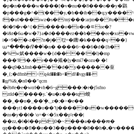
�p�n����w����[�v�nu��8�
��o��y�鸏
�p���g�^�(���y,�h��ib��q;y����^
fj�u0���swz�s�t/mÿ���:arjm�� #u�
�l�9�v�^{�]u����o�o�s�ﾼoe�?
�i&t�6ω�w�7}a�d����ez��h���ee�xo�v
i�>9��-z�?n�j� 캯=�鐖\�k����q>��}
ա*���t�tݳ��ߜ�n� ����6~��6�d�{h�
�%w娬����w�{d����!�l)�mp
���'8i�.�e���擮�[y�mί7�ozu� �!
��q9�ݎfmb���'�d�y������葟
�˿{;�dfmb<q4d��t�b<�dl\�vgy��-
�ϣˡ%&܄�n0��"qcm
�ѐb#e�e�wԑrl�vh�6~g���:�r�j5sfno
ztld�����y.ˋ�u�z���tqt螋
��_��n�_��'ܾ�._z�;�>�e��
���yt1����ο��٦j����#�o�w�������i�q״���z��r{/
�ns�y��l� \o=�<�5x��p'e��|
��zz,�l�l��pdj0�~:���a����ԙ�
qq���u�fl��o��3��p���ˢ�8��h�ـ�ˢv����ri�^t���d