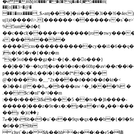
�e �m$[n0���r"��d�!q�a�4)�5����m|
��[o[��3>�@�
��1�mx����_$މaɱ��l�]�s۠s���3i��!6�4ec)j��f�:�$d#
uj1jd����i\>.[������<������v�s`�e>7
%f5um�d�f|
��c��cl(�����=������[ro�ƽwy���
a;���nb��b�
����ǖcns�����������cy��i1�6��q��]�hp��b
)x�[�5�v�{��z�m
"q�5vd����gz�4>�{�..��񜏠o���}
��]��7�~�bçr!fj�u��ϥ�ϭ�z�60hp�av\
p���b�9�d,��i�}�bd�f*i�c�`��
@�f���#o �؁"2x����d��0��d�kt�<
�3��ݐ0�� @ 4�b���uw ^�_l���% �
.��r$c\�nl"�^l��m
:���r���ă$ab���5 ��tv��]ɦ����-
�����]���z�9e�x�;�p�œ�v\�ߩ��>���ՠy,�d �f1�tgɏ.j�ӟ=��u��[d4q������t���u��ty
��y �)iٷ��}
ޏ7�]�s6b�rl�u`�e��9qv�qx���b�{�9�$er�̌�e�e�*5���m�q�%���r�{u�
�6��]70b
 cɮej`�a� $&��hb�e��\��e5�镝