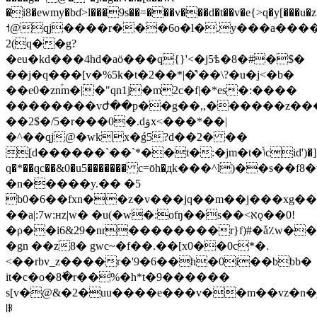
�i8�ewmy�bɗ>l���9s��=���v���d�t��v�e
˦@qj����r���6o�l�.y���a���
2(q��g?
�eu�kd���4hd�aö���q{}'<�j5ѣ�8�#�$�
��j�q���[v�%5k�t�2��*|�̽'��\?�u�j<�b�
��e0�zn֒m�|�"qn1j�m2c�f|�*es�:����
��������vժ��p��g��,,������z��
��2$�/5�r���0�.dۋx<���*��|
�^��qj@�wkx�ǵ5?d��2� ��
[d������`��`*��t�:�jm�t�ݳcid')�]��ȁ�lqūl��5*ev]
q�*��qc��&0�u5������� c=ōh�дk���^l)��s��
�n�����y.�� �5
b0�6��fxn��z�v���jq��m��j���xg���
��a|:7w:нz|w� �u(�w�:ofŋ��s��<אǫ��0!
�ρ��i6&29�nr��������r}f)#�ǡ٪w�
�gn ��z8� gwc~�f��.��[x0��0c*�.
<��rbv_z����r�'9�6��h�0i��bbb�
it�c�o�8ٚ�r��%�һ*t�9������
s[v�@&�2�uu����e���v��m��vz�n�
ꍀ