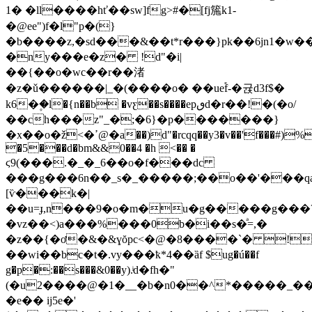
1� �ll����hť��sw]fg>#�[fj箷k1-
�@ee")f�l"p�(}
�b����z,�sd���&��t*r���}pk��6jn1�w�
�ny���e�z� !d"�i|
��{��o�wc��r��渚
�z�ǔ������|_�(����o� ��ue֕f-�귡d3f$�
k6�۪�l�{n��b �vƹ��s����epٯd�r��!�(�o/
��ch���z"_�;�6}�p�������}
�x��o�ž<�ߴ@�a��)d"�rcqq��y3�v��'f���#)%
�5���d�bm&&0��4 �h <�� �
ϛ9(���.�_�_6��o�f���dc
���g
���6n��_s�_�����;��o��'���
[ѷ���k�|
��u=ɟ,n���9�o�m�u�g�����g���
�vz��<)a���%���0b�i��s�ͣ=,�
�z��{�ơ�&�&ɣŏpc<�@�8����`� !
��wi��bc�t�.vy���ҟ*4��ȁf $ug�ú��f
g�p�:��s���&0��y)
.ͥd�fh�"
(�u2����@�1�__�b�n0��^*�����_���p��hݪ7c�f�q�k�����
�e�� ij5e�'