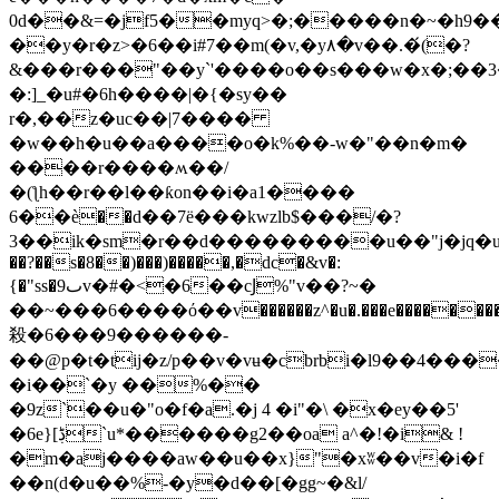
0d��&=�jf5��myq>�;�����n�~�h9��
��y�r�z>�6��i#7��m(�v,�y٨�v��.�́(�?
&���r���"��y`'����o��s���w�x�;��3
�:]_�u#�6h����|�{�sy��
r�,��z�uc��|7����
�w��h�u��a����o�k%��-w�"��n�m�
����r����ʍ��/
�(ƪh��r��l��ƙon��i�a1����
6��ѐ��d��7ë���kwzlb$���/�?
3��ik�sm�r��d���������u��"j�jq�uf*y��6*d��u��ve�qnpޮ
��?��s�8��)���)�����,�dc�&v�:
{�"ss�9ٮv�#�<�6��cͿ%"v��?~�
��~���6����ό��v������z^�u�.���e������
殺�6���9������-
��@p�t�tij�z/p��v�vʉ�cbrbi�l9��4���
�i��`�y ��%��
�9z`��u�"o�f�a.�j 4 �i"�\ �x�ey��5'
�6e}[ڋ`u*������g2��oa a^�!�i& !
�m�aj����aw��u��x}"�xʬ��v�i�f
��n(d�u��%-�y�d��[�gg~�&l/