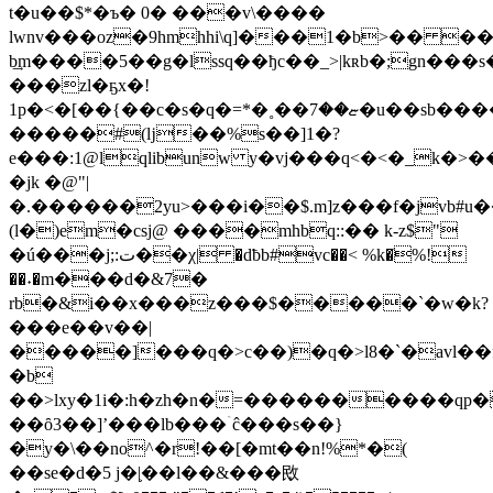
t�u��$*�ъ� 0� ���v\����
lwnv���oz�9hmhhi\q]���1�b>�� ��
b͢m����5��g�lssq��ђc��_>|kʀb�;gn���s�
���zl�ҕx�!
1p�<�[��{��c�s�q�=*�˳��ޏ��7�u��sb����
�����#(ǉ��%s��]1�?
e���:1@lqlibunw y�vj���q<�<�_k�>�
�jk �@"|
�.������2yu>���i��$.m]z���f�jvb#u
(l�)em�csj@ ����mhbq::�� k-z$"
�ú���j;:ت��χ| �dƀb#vc��< %k�ֺ%!
��˖�m���d�&7�
rb�&i��x���z���$�����`�w�k?
���e��v��|
�����]���q�>c��)�q�>l8�`�avl��
�b
��>lxy�1i�:h�zh�n�=����������qp�
��ȏ3��]ʼ���lb���ۤĉ���s��}
�y�\��no^�r!��[�mt��n!%*�(
��se�d�5 j�|֛��l��&���敃