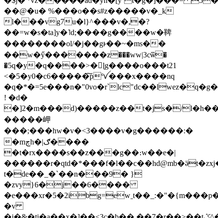
�$j�'*vz�����ad�yn�[y`t�g�]���= 5�m2���
��@�u� %���o��s#z�����v�_k
l���vg7u�l}^���v�,�?
��=w�s�ta]y�˥d;����g����w�鞞
��������ol/�j��gͱ��~�ms��
��w�ӳ�������z���ww|3cѿ�
�5q�y�q����>�ɭg����o���t21
<�5�y0�c6�����͠pºꪜ���x����nq
�q�*�=5e���n�"0vo�r`lc"dc��lwez�q�g�yr=�9[}t#��~���.ݫ�������}h����z��w�sy
! �d�
�]2�m���d)�����z��t�js�/l�h��yѧᜯs�'�
�����岬
���;���hw�v�<3����v�g������:�
�mچh�|ګ����
�t�rx����s��z���g��։w��e�|
������r�qtd�*���f�l��c��hd@mb�ӛt�zx
t�de��_�`��n���9� }
�zvy}6�j��6����
�e���xr�5�2ibg=ewˍt��_:�"�{m���p�
�v
�j�&�ti�a��x�]��<3c�b��,��7�r��>��tݣ^��?