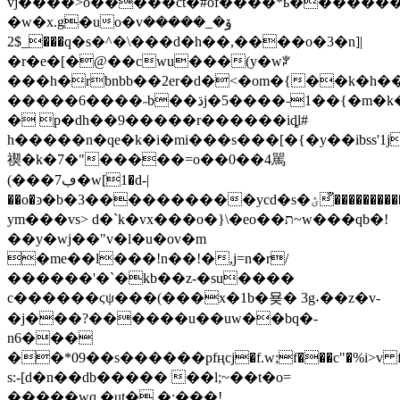
vj����>o�����ct�#of����*ь�������
�w�x.g�uo�vۆܼ�_�����
$2_���q�s�^�\���d�h��,����o�3�n]|
�r�e�[�@��cwu���(y�wꐕ
���h�rbnbb��2er�d�<�om�{��k�h�
�����6����˶b��ڌj�5����˗1��{�m�k�j����5��!s���(�n@�62!
� p�dh��9�����r������iȡl#
h�����n�qe�k�i�mi���s���[�{�y��ibss'1
禊�k�7�"�����=o��0��4駡
(���ڢ7�w[1�d-|
��o�ͽ�b�3����������ycd�s�ؽ�̐���������?
ym���vs> d�`k�vx���o�}\�eo��ת~w���qb�!
��y�wj��"v�l�u�ov�m
�me��l���!n��!�,j=n�r/
������'�`�kb��z-�su����
c������ϛψ���(���x�1b�묮� 3g˖��z�v-
�j���?������u��uw��bq�-
n6���
��*09��s������pfңcj�f.w;f���c"�%i>v f�z5�
s:-[d�n��db����� ��l;~��t�o=
�����wq,�ut� �;���!