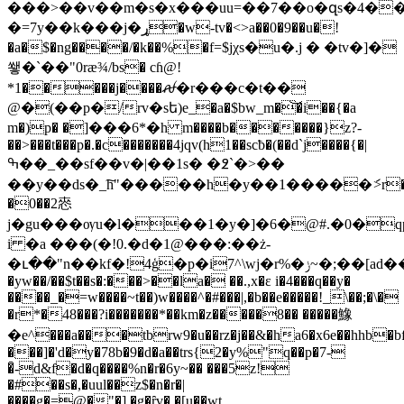
���>��v��m�s�x���uu=��7��o�զs�4�
�=7y��k���j�ړ�w-tv�<>a��0�9��u�!
�a�$�ng����/�k��%�f=$jχs�u�.j � �tv�]�
쐫�`��"0ræ¾/bs� cɦ@!
*1�����j����ꫛ�r���c�t��
@�(��p�/rv�sե)e_�a�$bw_m�͝�i��{�a
m�)p� �]���6*�h m����b�������}z?-
��>���t���p�.�c�������4jqv(h1��scƀ�(��d`j����{�|
ߒ��_��sf��v�|��1s� �߶`�>��
��y��ds�_͠h"�����h�y��1�����ަ>r�r�j��6$�
�0��2㤲
j�gu���ѹu�l���1�y�]�6�@#.�0�q
i �a ���(�!0.�d�1@���:��ż-
�ւ��"n��kf�!4ģ�p�i7^\wj�r%�ݫ~�;��[ad��כ��w
�yw��/��$t��s�:���>��la� ��.,x�ɛ i�4���q��y�
����_�=w����~t��)w����^�#���|,�b��e�����!_\��;�\�
�r*�48���?i�������*��km�z�����8�� �����鱌
�e^���a���tbrw9�u��rz�j��&�ha6�x6e��hhb
���]�'d�y�78b�9�d�a��trs{2�y%"q��p�7-
�̑-d&f�d�q����%n�r�6y~�� ���5z!
�#��s�,�uul��z$�n�r�|
����g�=@�"�].�g�ȓv�.�[u��wt