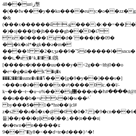
48��un\ز墼
�(��fw���y��ko����euy;�o��zz�g*
�&
(���x������ű.g���;�:��=��]�
�)�oj���fjr�jh����gb��̛0�i7
o�0����1 q�d�`���(��09�
�j�k�ol*�gk��ǝ�m�
����!f �2�r,ӡa��9�ˇ5d�����l�sncu�1
��ւ,�a(�^k,�!��.i鵖
[����е�t����uu���y�<2g��~ltbj0��o
�e=�g�ӹ��k''�q�x
���2��fl�ssme�v�i�ߖ���[g�9�y��]���s�]
<���n�ӛ����x�sף����0ic.��ȉ/-
k~���~t~�u~o%���q޸���r��հ#����d@h3sujyu9q�rux-
��u���b�=sx�l�w��^ؐ
by���$�1�*hst��\jcl#
z�s2��a�ǚ�x�@�0(�0�7;j�9�cn���6�
듵]��y��i�pɭkϭ�]��ؽ��|n���n|
�s�twn�n�����צ
��9"�]y8�<��ɗ=te�d���}^�!